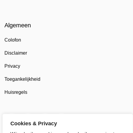
Algemeen
Colofon
Disclaimer
Privacy
Toegankelijkheid
Huisregels
Twitter van Gemeente Stede Broec, opent in nieuw t
Facebook van Gemeente Stede Broec, opent 
LinkedIn van Gemeente Stede Broec, 
YouTube kanaal van Gemeente
Cookies & Privacy