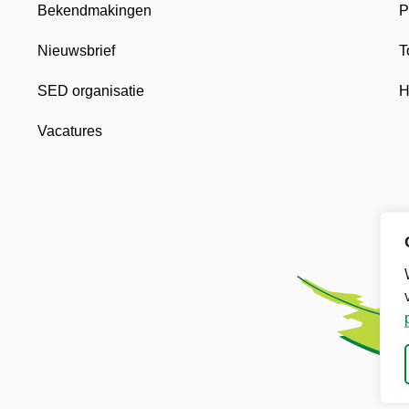
Bekendmakingen
P
Nieuwsbrief
T
SED organisatie
H
Vacatures
in nieuw tabblad
ec, opent in nieuw tabblad
de Broec, opent in nieuw tabblad
n Gemeente Stede Broec, opent in nieuw tabblad