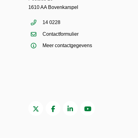
1610 AA Bovenkarspel
14 0228
Contactformulier
Meer contactgegevens
Twitter van Gemeente Stede Broec, opent 
Facebook van Gemeente Stede Bro
LinkedIn van Gemeente Ste
YouTube kanaal va