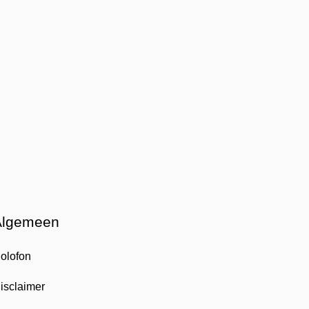
Algemeen
olofon
isclaimer