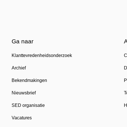
Ga naar
Klanttevredenheidsonderzoek
C
Archief
D
Bekendmakingen
P
Nieuwsbrief
T
SED organisatie
H
Vacatures