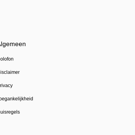
Algemeen
olofon
isclaimer
rivacy
oegankelijkheid
uisregels