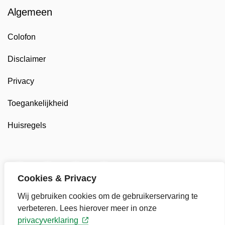
Algemeen
Colofon
Disclaimer
Privacy
Toegankelijkheid
Huisregels
Twitter van Gemeente Stede Broec, opent in nieuw t
Facebook van Gemeente Stede Broec, opent 
LinkedIn van Gemeente Stede Broec, 
YouTube kanaal van Gemeente
Cookies & Privacy
Wij gebruiken cookies om de gebruikerservaring te
verbeteren. Lees hierover meer in onze
privacyverklaring