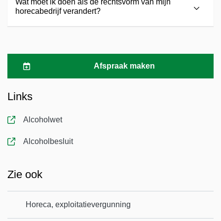
Wat moet ik doen als de rechtsvorm van mijn
horecabedrijf verandert?
Afspraak maken
Links
Alcoholwet
, opent in nieuw tabblad
Alcoholbesluit
, opent in nieuw tabblad
Zie ook
Horeca, exploitatievergunning