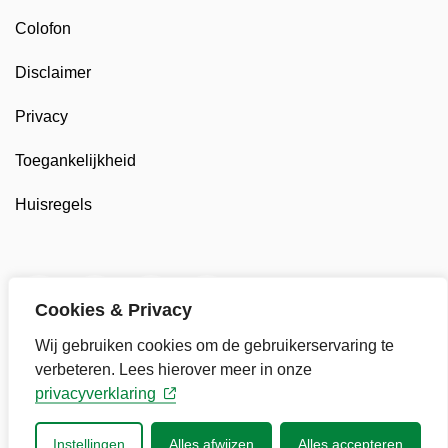
Colofon
Disclaimer
Privacy
Toegankelijkheid
Huisregels
Twitter van Gemeente Stede Broec, opent in nieuw t
Facebook van Gemeente Stede Broec, opent 
LinkedIn van Gemeente Stede Broec, 
YouTube kanaal van Gemeente
Cookies & Privacy
Wij gebruiken cookies om de gebruikerservaring te
verbeteren. Lees hierover meer in onze
privacyverklaring
Instellingen
Alles afwijzen
Alles accepteren