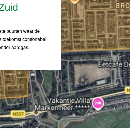
Zuid
ste buurten waar de
e toekomst comfortabel
onder aardgas.