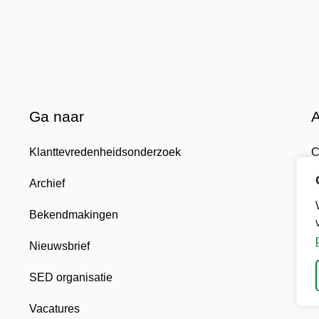
Ga naar
Klanttevredenheidsonderzoek
C
Archief
D
Bekendmakingen
P
Nieuwsbrief
T
SED organisatie
H
Vacatures