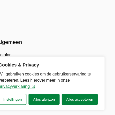
Algemeen
olofon
Cookies & Privacy
isclaimer
Wij gebruiken cookies om de gebruikerservaring te
rivacy
verbeteren. Lees hierover meer in onze
privacyverklaring
oegankelijkheid
Instellingen
Alles afwijzen
Alles accepteren
uisregels