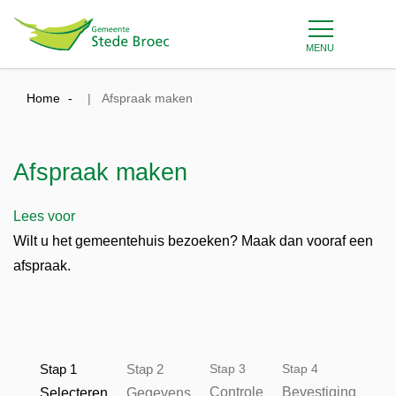
MENU
Home
Afspraak maken
Afspraak maken
Lees voor
Wilt u het gemeentehuis bezoeken? Maak dan vooraf een
afspraak.
U bent nu op Stap 1
Stap 1
Stap 2
Stap 3
Stap 4
Controle
Bevestiging
Selecteren
Gegevens