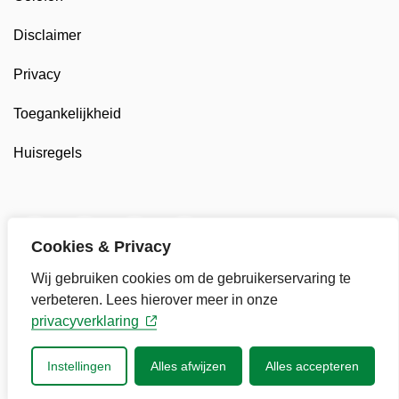
Disclaimer
Privacy
Toegankelijkheid
Huisregels
Twitter van Gemeente Stede Broec, opent in nieuw t
Facebook van Gemeente Stede Broec, opent 
LinkedIn van Gemeente Stede Broec, 
YouTube kanaal van Gemeente
Cookies & Privacy
Wij gebruiken cookies om de gebruikerservaring te
verbeteren. Lees hierover meer in onze
privacyverklaring
Instellingen
Alles afwijzen
Alles accepteren