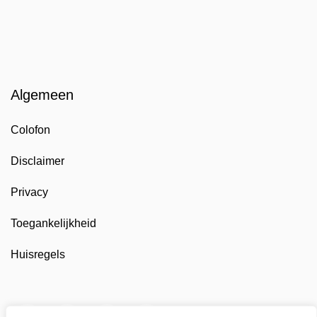
Algemeen
Colofon
Disclaimer
Privacy
Toegankelijkheid
Huisregels
Twitter van Gemeente Stede Broec, opent in nieuw t
Facebook van Gemeente Stede Broec, opent 
LinkedIn van Gemeente Stede Broec, 
YouTube kanaal van Gemeente