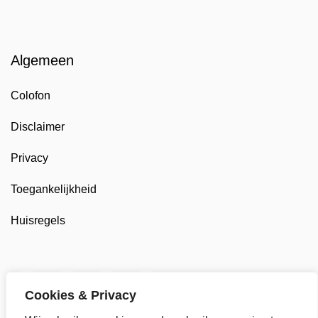
Algemeen
Colofon
Disclaimer
Privacy
Toegankelijkheid
Huisregels
Twitter van Gemeente Stede Broec, opent in nieuw t
Facebook van Gemeente Stede Broec, opent 
LinkedIn van Gemeente Stede Broec, 
YouTube kanaal van Gemeente
Cookies & Privacy