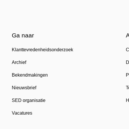
Ga naar
Klanttevredenheidsonderzoek
C
Archief
D
Bekendmakingen
P
Nieuwsbrief
T
SED organisatie
H
Vacatures