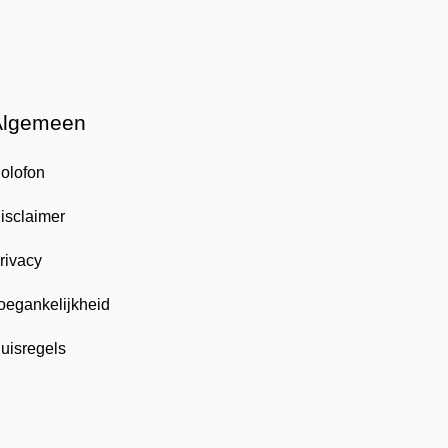
Algemeen
olofon
isclaimer
rivacy
oegankelijkheid
uisregels